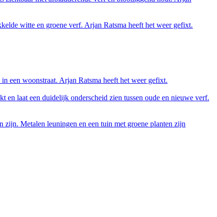
kelde witte en groene verf. Arjan Ratsma heeft het weer gefixt.
 in een woonstraat. Arjan Ratsma heeft het weer gefixt.
kt en laat een duidelijk onderscheid zien tussen oude en nieuwe verf.
 zijn. Metalen leuningen en een tuin met groene planten zijn