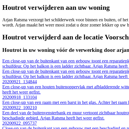
Houtrot verwijderen aan uw woning
Arjan Ratsma verzorgt het schilderwerk voor binnen en buiten, of het 
wordt. Arjan
maakt het weer mooi zodat u deze zomer lekker op uw ba
Houtrot verwijderd aan de locatie Voorsc
Houtrot in uw woning vóór de verwerking door arja
Een close-up van de buitenkant van een gebouw toont een reparatiepl
schuifdeur. Op het balkon is een ladder zichtbaar. Arjan Ratsma heeft 
Een close-up van de buitenkant van een gebouw toont een reparatiepl
schuifdeur. Op het balkon is een ladder zichtbaar. Arjan Ratsma heeft 
20200921_134844
Een close-up van een houten buitenoppervlak met afbladderende witte 
heeft het weer gefixt.
20200918_133104
Een close-up van een raam met een barst in het glas. Achter het raam 
20200922_100210
Een deel van de buitenvensterbank en muur vertoont zichtbaar houtrot 
beschadigde gebied. Arjan Ratsma heeft het weer gefixt.
20200922_095737
Close-up van de buitenkant van een gebouw met een beschadigd en rott