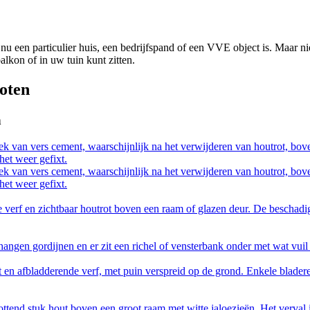
nu een particulier huis, een bedrijfspand of een VVE object is. Maar ni
lkon of in uw tuin kunt zitten.
hoten
n
ek van vers cement, waarschijnlijk na het verwijderen van houtrot, bo
het weer gefixt.
ek van vers cement, waarschijnlijk na het verwijderen van houtrot, bo
het weer gefixt.
verf en zichtbaar houtrot boven een raam of glazen deur. De beschadig
hangen gordijnen en er zit een richel of vensterbank onder met wat vuil 
en afbladderende verf, met puin verspreid op de grond. Enkele bladeren
end stuk hout boven een groot raam met witte jaloezieën. Het verval i