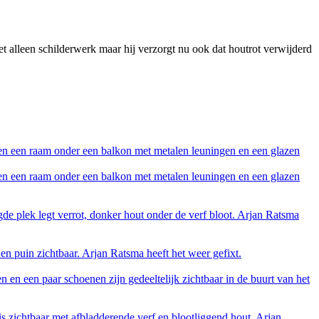
et alleen schilderwerk maar hij verzorgt nu ook dat houtrot verwijderd
ven een raam onder een balkon met metalen leuningen en een glazen
ven een raam onder een balkon met metalen leuningen en een glazen
de plek legt verrot, donker hout onder de verf bloot. Arjan Ratsma
en puin zichtbaar. Arjan Ratsma heeft het weer gefixt.
 en een paar schoenen zijn gedeeltelijk zichtbaar in de buurt van het
s zichtbaar met afbladderende verf en blootliggend hout. Arjan