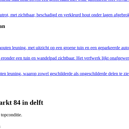
trot, met zichtbaar, beschadigd en verkleurd hout onder lagen afgebrok
jan
houten leuning, met uitzicht op een groene tuin en een geparkeerde auto
t eronder een tuin en wandelpad zichtbaar. Het verfwerk lijkt onafgewer
ten leuning, waarop zowel geschilderde als ongeschilderde delen te zien
rkt 84 in delft
topconditie.
n