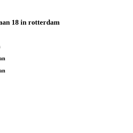
laan 18 in rotterdam
n
jan
jan